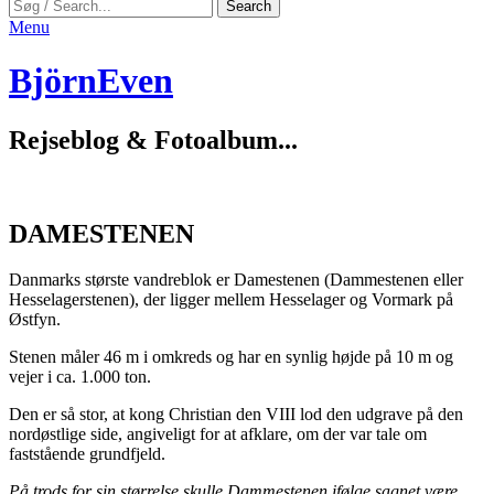
Search
Search
for:
Menu
BjörnEven
Rejseblog & Fotoalbum...
DAMESTENEN
Danmarks største vandreblok er Damestenen (Dammestenen eller
Hesselagerstenen), der ligger mellem Hesselager og Vormark på
Østfyn.
Stenen måler 46 m i omkreds og har en synlig højde på 10 m og
vejer i ca. 1.000 ton.
Den er så stor, at kong Christian den VIII lod den udgrave på den
nordøstlige side, angiveligt for at afklare, om der var tale om
faststående grundfjeld.
På trods for sin størrelse skulle Dammestenen ifølge sagnet være