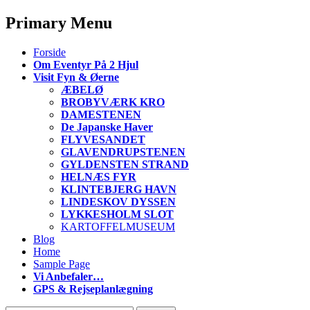
Primary Menu
S
Forside
k
Om Eventyr På 2 Hjul
i
Visit Fyn & Øerne
p
ÆBELØ
t
BROBYVÆRK KRO
o
DAMESTENEN
c
De Japanske Haver
o
FLYVESANDET
n
GLAVENDRUPSTENEN
t
GYLDENSTEN STRAND
e
HELNÆS FYR
n
KLINTEBJERG HAVN
t
LINDESKOV DYSSEN
LYKKESHOLM SLOT
KARTOFFELMUSEUM
Blog
Home
Sample Page
Vi Anbefaler…
GPS & Rejseplanlægning