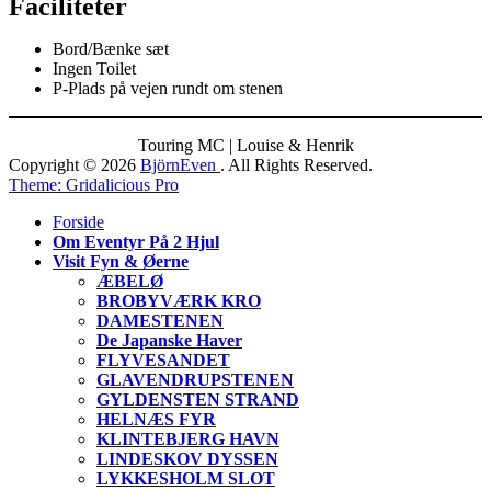
Faciliteter
Bord/Bænke sæt
Ingen Toilet
P-Plads på vejen rundt om stenen
Touring MC | Louise & Henrik
Copyright © 2026
BjörnEven
. All Rights Reserved.
Theme: Gridalicious Pro
Scroll
Forside
Up
Om Eventyr På 2 Hjul
Visit Fyn & Øerne
ÆBELØ
BROBYVÆRK KRO
DAMESTENEN
De Japanske Haver
FLYVESANDET
GLAVENDRUPSTENEN
GYLDENSTEN STRAND
HELNÆS FYR
KLINTEBJERG HAVN
LINDESKOV DYSSEN
LYKKESHOLM SLOT