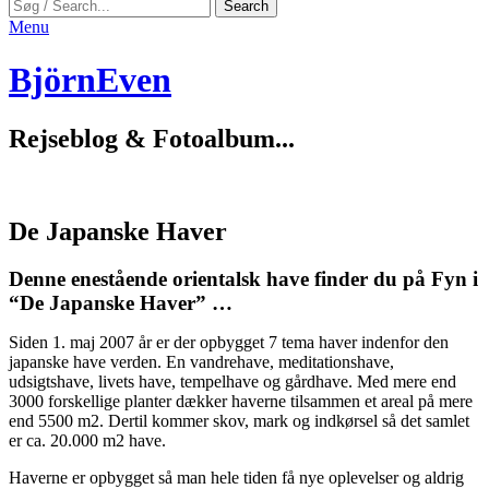
Search
Search
for:
Menu
BjörnEven
Rejseblog & Fotoalbum...
De Japanske Haver
Denne enestående orientalsk have finder du på Fyn i
“De Japanske Haver” …
Siden 1. maj 2007 år er der opbygget 7 tema haver indenfor den
japanske have verden. En vandrehave, meditationshave,
udsigtshave, livets have, tempelhave og gårdhave. Med mere end
3000 forskellige planter dækker haverne tilsammen et areal på mere
end 5500 m2. Dertil kommer skov, mark og indkørsel så det samlet
er ca. 20.000 m2 have.
Haverne er opbygget så man hele tiden få nye oplevelser og aldrig