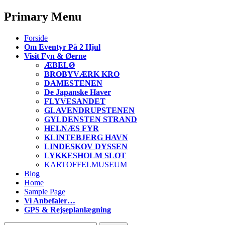
Primary Menu
S
Forside
k
Om Eventyr På 2 Hjul
i
Visit Fyn & Øerne
p
ÆBELØ
t
BROBYVÆRK KRO
o
DAMESTENEN
c
De Japanske Haver
o
FLYVESANDET
n
GLAVENDRUPSTENEN
t
GYLDENSTEN STRAND
e
HELNÆS FYR
n
KLINTEBJERG HAVN
t
LINDESKOV DYSSEN
LYKKESHOLM SLOT
KARTOFFELMUSEUM
Blog
Home
Sample Page
Vi Anbefaler…
GPS & Rejseplanlægning