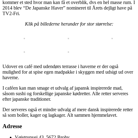
kommer et sted hvor man kan få et overblik, dvs en hel masse rum. I
2014 blev “De Japanske Haver” nomineret til Årets dejligt have på
TV2-Fri.
Klik på billederne herunder for stor størrelse:
Udover en café med udendørs terrasse i haverne er der også
mulighed for at spise egen madpakke i skyggen med udsigt ud over
haverne.
I caféen kan man smage et udvalg af japansk inspirerede mad,
såsom sushi og forskellige japanske kødretter. Alle retter serveres
efter japanske traditioner.
Der serveres også et mindre udvalg af mere dansk inspirerede retter
så som boller, kager og lagkager. Alt sammen hjemmelavet.
Adresse
Vøjstrupvej 43, 5672 Broby.