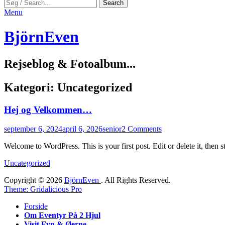
Search
Search
for:
Menu
BjörnEven
Rejseblog & Fotoalbum...
Kategori:
Uncategorized
Hej og Velkommen…
Posted
Author
september 6, 2024
april 6, 2026
senior
2 Comments
on
Welcome to WordPress. This is your first post. Edit or delete it, then st
Categories
Uncategorized
Copyright © 2026
BjörnEven
. All Rights Reserved.
Theme: Gridalicious Pro
Scroll
Forside
Up
Om Eventyr På 2 Hjul
Visit Fyn & Øerne