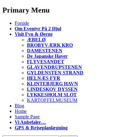
Primary Menu
S
Forside
k
Om Eventyr På 2 Hjul
i
Visit Fyn & Øerne
p
ÆBELØ
t
BROBYVÆRK KRO
o
DAMESTENEN
c
De Japanske Haver
o
FLYVESANDET
n
GLAVENDRUPSTENEN
t
GYLDENSTEN STRAND
e
HELNÆS FYR
n
KLINTEBJERG HAVN
t
LINDESKOV DYSSEN
LYKKESHOLM SLOT
KARTOFFELMUSEUM
Blog
Home
Sample Page
Vi Anbefaler…
GPS & Rejseplanlægning