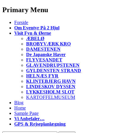
Primary Menu
S
Forside
k
Om Eventyr På 2 Hjul
i
Visit Fyn & Øerne
p
ÆBELØ
t
BROBYVÆRK KRO
o
DAMESTENEN
c
De Japanske Haver
o
FLYVESANDET
n
GLAVENDRUPSTENEN
t
GYLDENSTEN STRAND
e
HELNÆS FYR
n
KLINTEBJERG HAVN
t
LINDESKOV DYSSEN
LYKKESHOLM SLOT
KARTOFFELMUSEUM
Blog
Home
Sample Page
Vi Anbefaler…
GPS & Rejseplanlægning