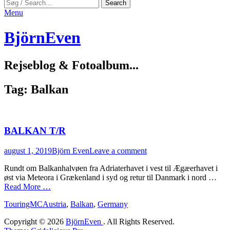
Search
Search
for:
Menu
BjörnEven
Rejseblog & Fotoalbum...
Tag:
Balkan
BALKAN T/R
Posted
Author
august 1, 2019
Björn Even
Leave a comment
on
Rundt om Balkanhalvøen fra Adriaterhavet i vest til Ægæerhavet i
øst via Meteora i Grækenland i syd og retur til Danmark i nord …
Read More …
Categories
Tags
TouringMC
Austria
,
Balkan
,
Germany
Copyright © 2026
BjörnEven
. All Rights Reserved.