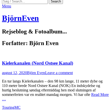
Search
Search
for:
Menu
BjörnEven
Rejseblog & Fotoalbum...
Forfatter:
Björn Even
Kielerkanalen (Nord Ostsee Kanal)
Posted
Author
august 12, 2020
Björn Even
Leave a comment
on
En tur langs Kielerkanalen – den 98 km lange, 11 meter dybe og
110 meter brede Nord Ostsee Kanal (NOK) En indskydelse og
hurtig beslutning søndag eftermiddag hen mod slutningen af
sommerferien var en realitet mandag morgen. Vi har ofte
Read More
…
Categories
TouringMC