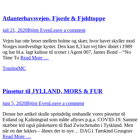
Atlanterhavsvejen, Fjorde & Fjeldtoppe
Posted
Author
juli 21, 2020
Björn Even
Leave a comment
on
Vejen har otte broer mellem holme og skær, hvor havet skyller mod
Norges nordvestlige kyster. Den kun 8,3 km vej blev åbnet i 1989
og har bl.a. lagt kulisse til scener i Agent 007, James Bond – “No
Time To
Read More …
Categories
TouringMC
Pinsetur til JYLLAND, MORS & FUR
Posted
Author
juni 5, 2020
Björn Even
Leave a comment
on
Denne her artikel skulle oprindelig omhandle vores pinsetur til
Estland og Kaliningrad som måtte aflyses p.g.a. COVID-19. Samme
skæbne led også påsketuren til Bad Zwischenahn i Tyskland. Men
når en dør lukkes – åbnes der to nye… DAG1 Tørskind Grusgrav
Read More …