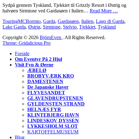
Sydpå gennem Tyskland, Tjekkiet til Grizzly Resort i Østrig og
halvøen Sirmione ved Gardasøen i Italien…
Read More …
Categories
Tags
TouringMC
Bormio
,
Garda
,
Gardasøen
,
Italien
,
Lago di Garda
,
Lake Garda
,
Østrig
,
Sirmione
,
Stelvio
,
Tjekkiet
,
Tyskland
Copyright © 2026
BjörnEven
. All Rights Reserved.
Theme: Gridalicious Pro
Scroll
Forside
Up
Om Eventyr På 2 Hjul
Visit Fyn & Øerne
ÆBELØ
BROBYVÆRK KRO
DAMESTENEN
De Japanske Haver
FLYVESANDET
GLAVENDRUPSTENEN
GYLDENSTEN STRAND
HELNÆS FYR
KLINTEBJERG HAVN
LINDESKOV DYSSEN
LYKKESHOLM SLOT
KARTOFFELMUSEUM
Blog