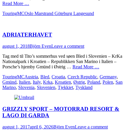
Read More …
Categories
Tags
TouringMC
Oslo Marstrand Göteburg Langesund
ADRIATERHAVET
Posted
Author
august 1, 2018
Björn Even
Leave a comment
on
Tag med til Tito’s sommerhus ved søen Bled i Slovenien – KrKa
Nationalpark i Kroatien – Republikken San Marino i Italien –
Porsche’s hjemby Gmünd i Østrig …
Read More …
Categories
Tags
TouringMC
Austria
,
Bled
,
Croatia
,
Czech Republic
,
Germany
,
Gmünd
,
Italien
,
Italy
,
Krka
,
Kroatien
,
Østrig
,
Poland
,
Polen
,
San
Marino
,
Slovenia
,
Slovenien
,
Tjekkiet
,
Tyskland
GRIZZLY SPORT – MOTORRAD RESORT &
LAGO DI GARDA
Posted
Author
august 1, 2017
april 6, 2026
Björn Even
Leave a comment
on