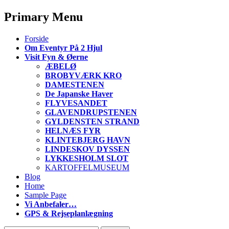
Primary Menu
S
Forside
k
Om Eventyr På 2 Hjul
i
Visit Fyn & Øerne
p
ÆBELØ
t
BROBYVÆRK KRO
o
DAMESTENEN
c
De Japanske Haver
o
FLYVESANDET
n
GLAVENDRUPSTENEN
t
GYLDENSTEN STRAND
e
HELNÆS FYR
n
KLINTEBJERG HAVN
t
LINDESKOV DYSSEN
LYKKESHOLM SLOT
KARTOFFELMUSEUM
Blog
Home
Sample Page
Vi Anbefaler…
GPS & Rejseplanlægning