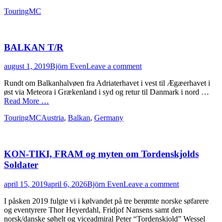
Categories
TouringMC
BALKAN T/R
Posted
Author
august 1, 2019
Björn Even
Leave a comment
on
Rundt om Balkanhalvøen fra Adriaterhavet i vest til Ægæerhavet i
øst via Meteora i Grækenland i syd og retur til Danmark i nord …
Read More …
Categories
Tags
TouringMC
Austria
,
Balkan
,
Germany
KON-TIKI, FRAM og myten om Tordenskjolds
Soldater
Posted
Author
april 15, 2019
april 6, 2026
Björn Even
Leave a comment
on
I påsken 2019 fulgte vi i kølvandet på tre berømte norske søfarere
og eventyrere Thor Heyerdahl, Fridjof Nansens samt den
norsk/danske søhelt og viceadmiral Peter “Tordenskjold” Wessel