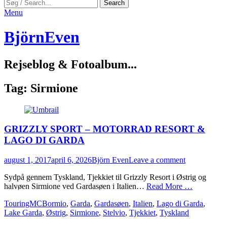
Search
Search
for:
Menu
BjörnEven
Rejseblog & Fotoalbum...
Tag:
Sirmione
GRIZZLY SPORT – MOTORRAD RESORT &
LAGO DI GARDA
Posted
Author
august 1, 2017
april 6, 2026
Björn Even
Leave a comment
on
Sydpå gennem Tyskland, Tjekkiet til Grizzly Resort i Østrig og
halvøen Sirmione ved Gardasøen i Italien…
Read More …
Categories
Tags
TouringMC
Bormio
,
Garda
,
Gardasøen
,
Italien
,
Lago di Garda
,
Lake Garda
,
Østrig
,
Sirmione
,
Stelvio
,
Tjekkiet
,
Tyskland