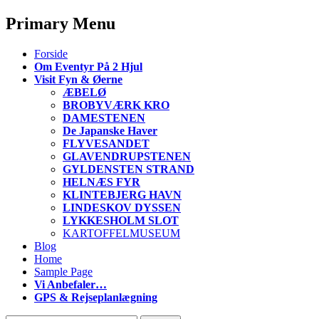
Primary Menu
S
Forside
k
Om Eventyr På 2 Hjul
i
Visit Fyn & Øerne
p
ÆBELØ
t
BROBYVÆRK KRO
o
DAMESTENEN
c
De Japanske Haver
o
FLYVESANDET
n
GLAVENDRUPSTENEN
t
GYLDENSTEN STRAND
e
HELNÆS FYR
n
KLINTEBJERG HAVN
t
LINDESKOV DYSSEN
LYKKESHOLM SLOT
KARTOFFELMUSEUM
Blog
Home
Sample Page
Vi Anbefaler…
GPS & Rejseplanlægning