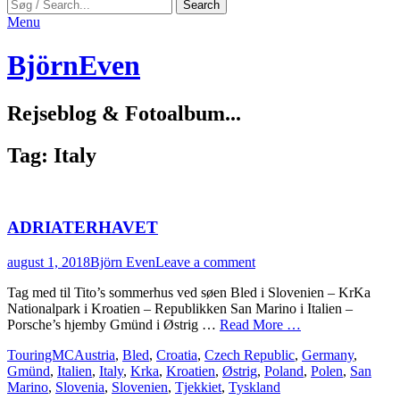
Search
Search
for:
Menu
BjörnEven
Rejseblog & Fotoalbum...
Tag:
Italy
ADRIATERHAVET
Posted
Author
august 1, 2018
Björn Even
Leave a comment
on
Tag med til Tito’s sommerhus ved søen Bled i Slovenien – KrKa
Nationalpark i Kroatien – Republikken San Marino i Italien –
Porsche’s hjemby Gmünd i Østrig …
Read More …
Categories
Tags
TouringMC
Austria
,
Bled
,
Croatia
,
Czech Republic
,
Germany
,
Gmünd
,
Italien
,
Italy
,
Krka
,
Kroatien
,
Østrig
,
Poland
,
Polen
,
San
Marino
,
Slovenia
,
Slovenien
,
Tjekkiet
,
Tyskland