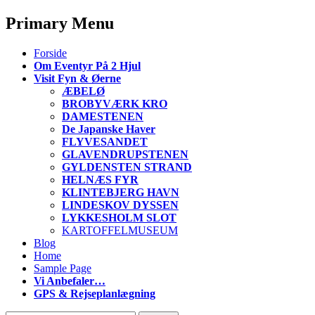
Primary Menu
S
Forside
k
Om Eventyr På 2 Hjul
i
Visit Fyn & Øerne
p
ÆBELØ
t
BROBYVÆRK KRO
o
DAMESTENEN
c
De Japanske Haver
o
FLYVESANDET
n
GLAVENDRUPSTENEN
t
GYLDENSTEN STRAND
e
HELNÆS FYR
n
KLINTEBJERG HAVN
t
LINDESKOV DYSSEN
LYKKESHOLM SLOT
KARTOFFELMUSEUM
Blog
Home
Sample Page
Vi Anbefaler…
GPS & Rejseplanlægning