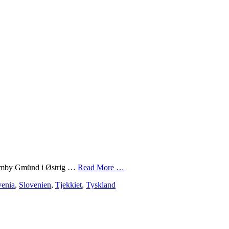
hjemby Gmünd i Østrig …
Read More …
venia
,
Slovenien
,
Tjekkiet
,
Tyskland