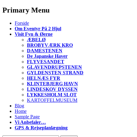
Primary Menu
S
Forside
k
Om Eventyr På 2 Hjul
i
Visit Fyn & Øerne
p
ÆBELØ
t
BROBYVÆRK KRO
o
DAMESTENEN
c
De Japanske Haver
o
FLYVESANDET
n
GLAVENDRUPSTENEN
t
GYLDENSTEN STRAND
e
HELNÆS FYR
n
KLINTEBJERG HAVN
t
LINDESKOV DYSSEN
LYKKESHOLM SLOT
KARTOFFELMUSEUM
Blog
Home
Sample Page
Vi Anbefaler…
GPS & Rejseplanlægning