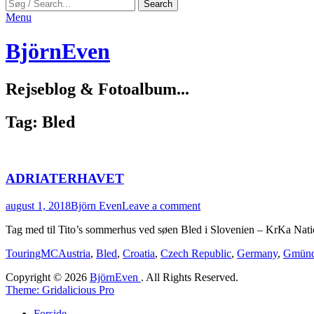
Search
Search
for:
Menu
BjörnEven
Rejseblog & Fotoalbum...
Tag:
Bled
ADRIATERHAVET
Posted
Author
august 1, 2018
Björn Even
Leave a comment
on
Tag med til Tito’s sommerhus ved søen Bled i Slovenien – KrKa Nati
Categories
Tags
TouringMC
Austria
,
Bled
,
Croatia
,
Czech Republic
,
Germany
,
Gmün
Copyright © 2026
BjörnEven
. All Rights Reserved.
Theme: Gridalicious Pro
Scroll
Forside