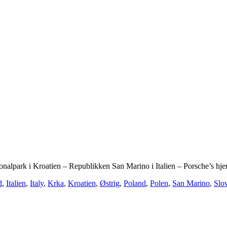
onalpark i Kroatien – Republikken San Marino i Italien – Porsche’s 
d
,
Italien
,
Italy
,
Krka
,
Kroatien
,
Østrig
,
Poland
,
Polen
,
San Marino
,
Slo